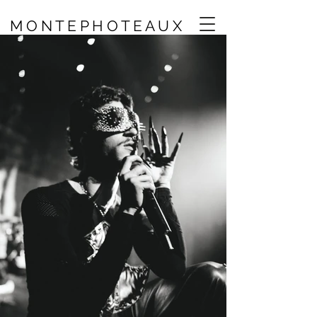
M O N T E P H O T E A U X